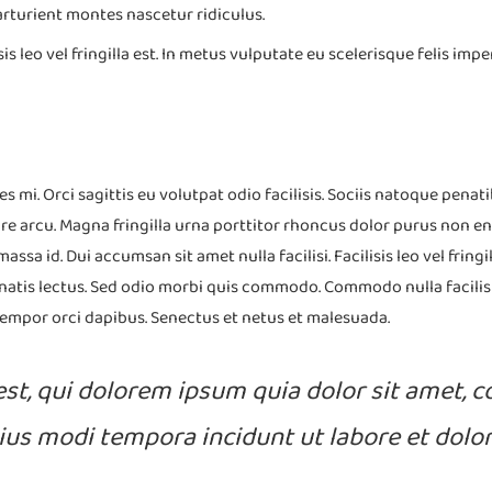
rturient montes nascetur ridiculus.
isis leo vel fringilla est. In metus vulputate eu scelerisque felis im
s mi. Orci sagittis eu volutpat odio facilisis. Sociis natoque pena
rnare arcu. Magna fringilla urna porttitor rhoncus dolor purus non
ssa id. Dui accumsan sit amet nulla facilisi. Facilisis leo vel fringi
natis lectus. Sed odio morbi quis commodo. Commodo nulla facilis
tempor orci dapibus. Senectus et netus et malesuada.
, qui dolorem ipsum quia dolor sit amet, con
us modi tempora incidunt ut labore et dol