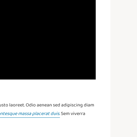
 justo laoreet. Odio aenean sed adipiscing diam
entesque massa placerat duis.
Sem viverra