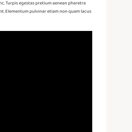
unc. Turpis egestas pretium aenean pharetra
unt. Elementum pulvinar etiam non quam lacus