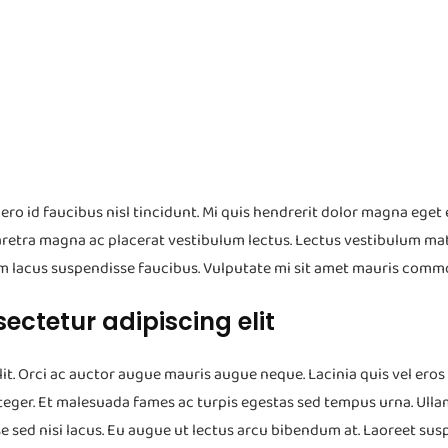
ro id faucibus nisl tincidunt. Mi quis hendrerit dolor magna eget
aretra magna ac placerat vestibulum lectus. Lectus vestibulum mat
m lacus suspendisse faucibus. Vulputate mi sit amet mauris comm
ectetur adipiscing elit
it. Orci ac auctor augue mauris augue neque. Lacinia quis vel eros 
s integer. Et malesuada fames ac turpis egestas sed tempus urna. Ull
e sed nisi lacus. Eu augue ut lectus arcu bibendum at. Laoreet su